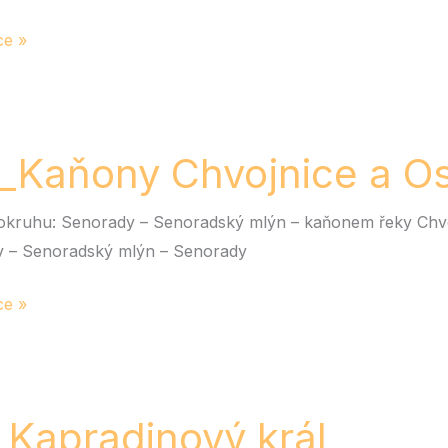
ce »
ňony
_Kaňony Chvojnice a O
ice
okruhu: Senorady – Senoradský mlýn – kaňonem řeky Chvo
y
 – Senoradský mlýn – Senorady
ce »
radinový
_Kapradinový král