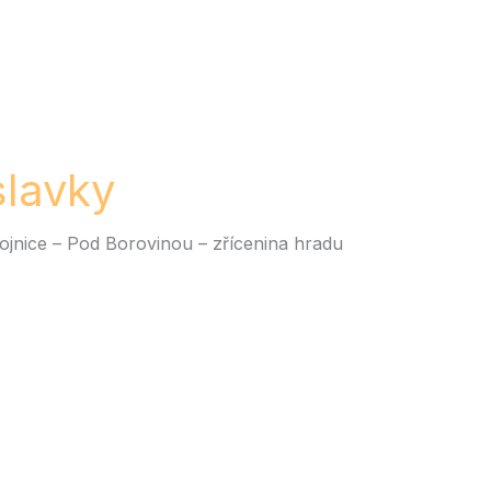
slavky
jnice – Pod Borovinou – zřícenina hradu