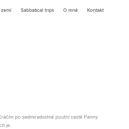
 zemí
Sabbatical trips
O mně
Kontakt
 Kráčím po sedmiradostné poutní cestě Panny
ch je.