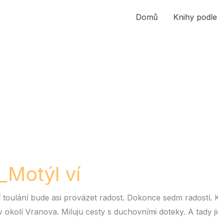
Domů
Knihy podle
ýl
_Motýl ví
 toulání bude asi provázet radost. Dokonce sedm radostí.
v okolí Vranova. Miluju cesty s duchovními doteky. A tady ji