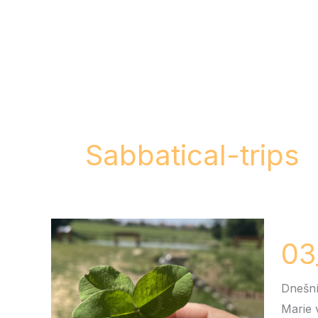
Přeskočit
na
obsah
Sabbatical-trips
03_Mot
03
ví
Dnešní
Marie 