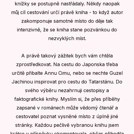
knížky se postupně nastřádaly. Někdy naopak
můj cíl cestování určí právě kniha - to když autor
zakomponuje samotné místo do děje tak
intenzivně, že se kniha stane pozvánkou do
nezvyklých míst.
A právě takový zážitek bych vám chtěla
zprostředkovat. Na cestu do Japonska třeba
určitě přibalte Annu Cimu, nebo se nechte Guzel
Jachinou inspirovat pro cestu do Tatarstánu. Do
svého výběru nezahrnuji cestopisy a
faktografické knihy. Myslím si, že přes příběhy
zapsané v románech může vědomý čtenář a
cestovatel poznat vysněné místo z úplně jiné
stránky. Každou pečlivě vybranou knihu jsem
krátce v příspěvku okomentovala, občas přihodila