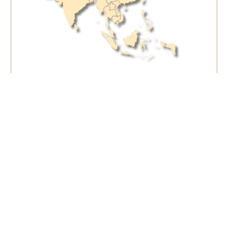
Asie
6 zemí