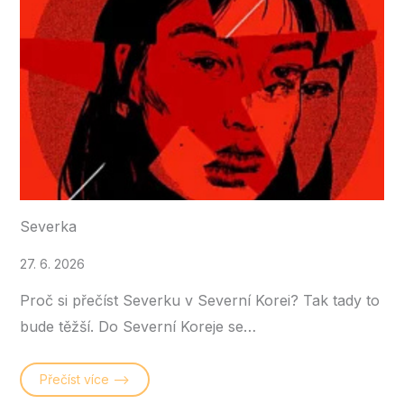
Severka
27. 6. 2026
Proč si přečíst Severku v Severní Korei? Tak tady to
bude těžší. Do Severní Koreje se…
Přečíst více –>