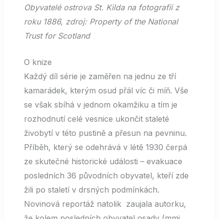
Obyvatelé ostrova St. Kilda na fotografii z
roku 1886, zdroj: Property of the National
Trust for Scotland
O knize
Každý díl série je zaměřen na jednu ze tří
kamarádek, kterým osud přál víc či míň. Vše
se však sbíhá v jednom okamžiku a tím je
rozhodnutí celé vesnice ukončit staleté
živobytí v této pustině a přesun na pevninu.
Příběh, který se odehrává v létě 1930 čerpá
ze skutečné historické události – evakuace
posledních 36 původních obyvatel, kteří zde
žili po staletí v drsných podmínkách.
Novinová reportáž natolik zaujala autorku,
že kolem posledních obyvatel osady (mmj.