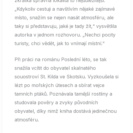
zkrátka správná lokalita to nejdůležitější.
„Kdykoliv cestuji a navštívím nějaké zajímavé
místo, snažím se nejen nasát atmosféru, ale
taky si představuju, jaké je tady žít,“ vysvětlila
autorka v jednom rozhovoru. „Nechci pocity
turisty, chci vědět, jak to vnímají místní.“
Při práci na románu Poslední léto, se tak
snažila vcítit do obyvatel skalnatého
souostroví St. Kilda ve Skotsku. Vyzkoušela si
lézt po mořských útesech a sbírat vejce
tamních ptáků. Poznávala tamější rostliny a
studovala pověry a zvyky původních
obyvatel, díky nimž kniha dostává jedinečnou
atmosféru.