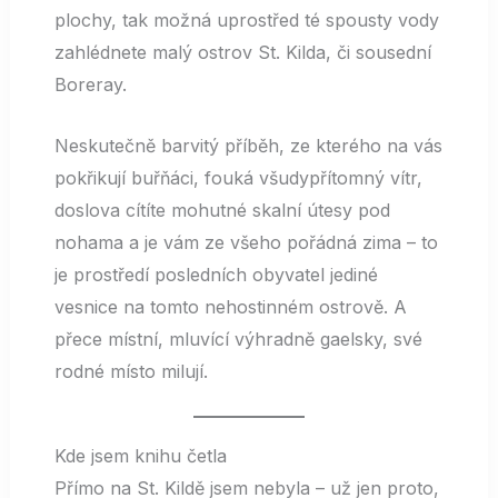
plochy, tak možná uprostřed té spousty vody
zahlédnete malý ostrov St. Kilda, či sousední
Boreray.
Neskutečně barvitý příběh, ze kterého na vás
pokřikují buřňáci, fouká všudypřítomný vítr,
doslova cítíte mohutné skalní útesy pod
nohama a je vám ze všeho pořádná zima – to
je prostředí posledních obyvatel jediné
vesnice na tomto nehostinném ostrově. A
přece místní, mluvící výhradně gaelsky, své
rodné místo milují.
Kde jsem knihu četla
Přímo na St. Kildě jsem nebyla – už jen proto,