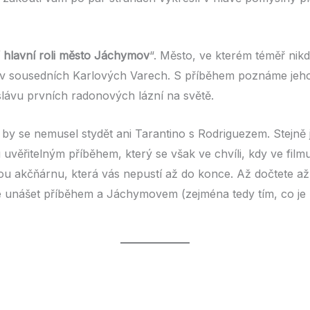
 hlavní roli město Jáchymov
“. Město, ve kterém téměř nikd
dlí v sousedních Karlových Varech. S příběhem poznáme jeho
lávu prvních radonových lázní na světě.
 by se nemusel stydět ani Tarantino s Rodriguezem. Stejně 
u uvěřitelným příběhem, který se však ve chvíli, kdy ve fi
u akčňárnu, která vás nepustí až do konce. Až dočtete až 
 se unášet příběhem a Jáchymovem (zejména tedy tím, co je