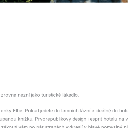
 zrovna nezní jako turistické lákadlo.
enky Elbe. Pokud jedete do tamních lázní a ideálně do hot
adupanou knížku. Prvorepublikový design i esprit hotelu na 
o zákoutí vám po pár stranách vykreslí v hlavě pomyslný p