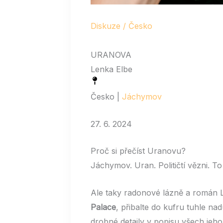
Diskuze
/
Česko
URANOVA
Lenka Elbe
Česko |
Jáchymov
27. 6. 2024
Proč si přečíst Uranovu?
Jáchymov. Uran. Političtí vězni. To
Ale taky radonové lázně a román L
Palace
, přibalte do kufru tuhle n
drobné detaily v popisu všech jeh