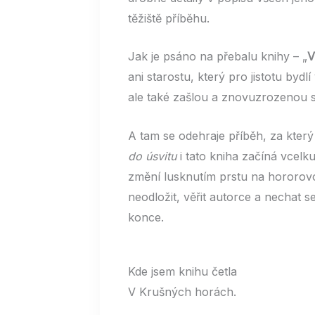
těžiště příběhu.
Jak je psáno na přebalu knihy – „
V
ani starostu, který pro jistotu by
ale také zašlou a znovuzrozenou s
A tam se odehraje příběh, za který
do úsvitu
i tato kniha začíná vcelk
změní lusknutím prstu na hororovo
neodložit, věřit autorce a nechat
konce.
Kde jsem knihu četla
V Krušných horách.