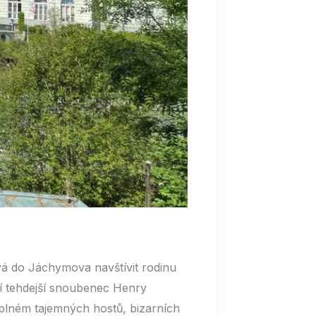
vá do Jáchymova navštívit rodinu
ejí tehdejší snoubenec Henry
 plném tajemných hostů, bizarních