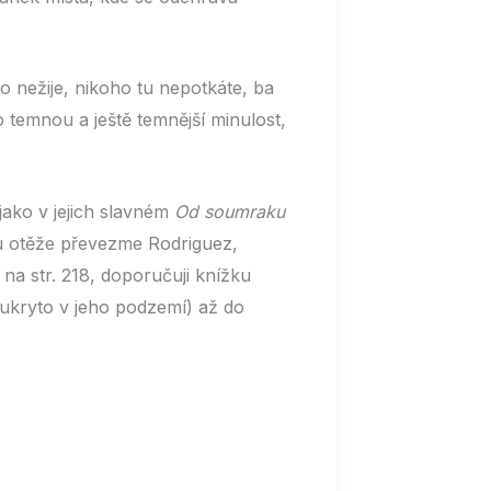
o nežije, nikoho tu nepotkáte, ba
 temnou a ještě temnější minulost,
jako v jejich slavném
Od soumraku
lmu otěže převezme Rodriguez,
na str. 218, doporučuji knížku
 ukryto v jeho podzemí) až do