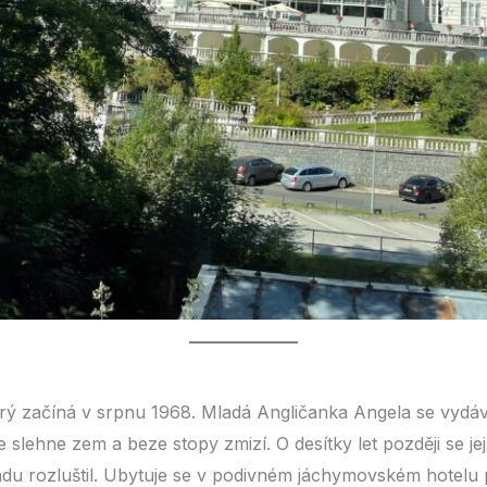
rý začíná v srpnu 1968. Mladá Angličanka Angela se vydá
e slehne zem a beze stopy zmizí. O desítky let později se j
adu rozluštil. Ubytuje se v podivném jáchymovském hotelu