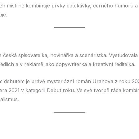
íběh mistrně kombinuje prvky detektivky, černého humoru a
je.
e česká spisovatelka, novinářka a scenáristka. Vystudovala 
édiích a v reklamě jako copywriterka a kreativní ředitelka.
m debutem je právě mysteriózní román Uranova z roku 2020
era 2021 v kategorii Debut roku. Ve své tvorbě ráda kombin
alismus.