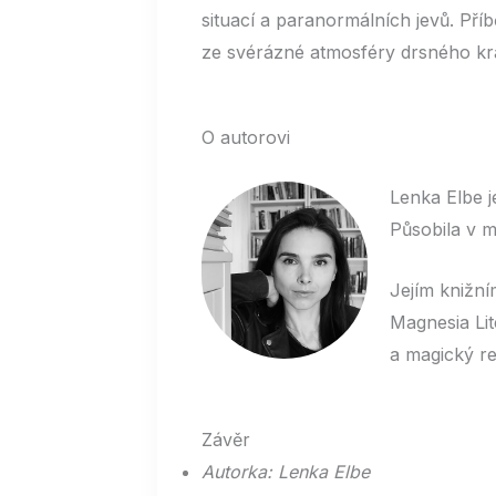
situací a paranormálních jevů. Př
ze svérázné atmosféry drsného kra
O autorovi
Lenka Elbe j
Působila v m
Jejím knižní
Magnesia Lit
a magický re
Závěr
Autorka: Lenka Elbe