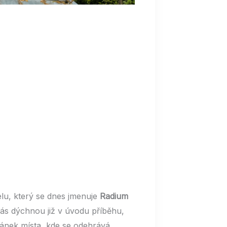
elu, který se dnes jmenuje
Radium
vás dýchnou již v úvodu příběhu,
lánek místa, kde se odehrává