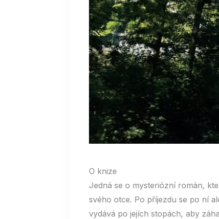
O knize
Jedná se o mysteriózní román, kte
svého otce. Po příjezdu se po ní al
vydává po jejích stopách, aby záh