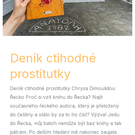
Deník ctihodné
prostitutky
Deník ctihodné prostitutky Chrysa Dimoulidou
Řecko Proč si vzít knihu do Řecka? Najít
současného řeckého autora, který je přeložený
do češtiny a stálo by za to ho číst? Výzva! Jedu
do Řecka, můj batoh nemůže být bez knihy a tak
pátrám. Po delším hledání mě nakonec zaujala