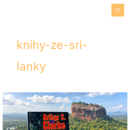
Přeskočit
na
obsah
knihy-ze-sri-
lanky
Rajské
fontány