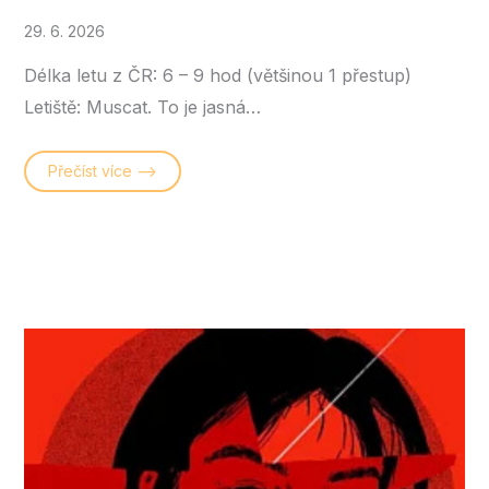
29. 6. 2026
Délka letu z ČR: 6 – 9 hod (většinou 1 přestup)
Letiště: Muscat. To je jasná…
Přečíst více –>