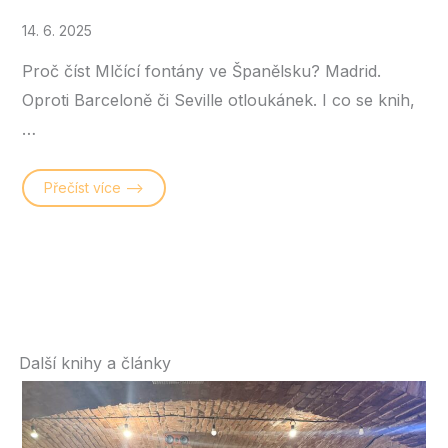
14. 6. 2025
Proč číst Mlčící fontány ve Španělsku? Madrid.
Oproti Barceloně či Seville otloukánek. I co se knih,
…
Přečíst více –>
Další knihy a články