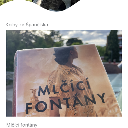
Knihy ze Španělska
Mlčící fontány