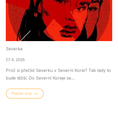
Severka
27. 6. 2026
Proč si přečíst Severku v Severní Korei? Tak tady to
bude těžší. Do Severní Koreje se…
Přečíst více –>